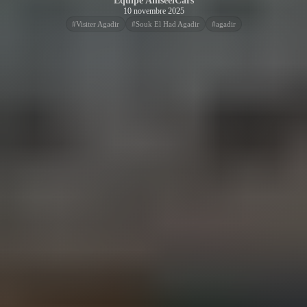
Équipe AmseelCars
10 novembre 2025
#
Visiter Agadir
#
Souk El Had Agadir
#
agadir