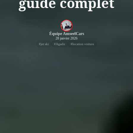
guide complet
Équipe AmseelCars
28 janvier 2026
#
jet ski
#
Agadir
#
location voiture