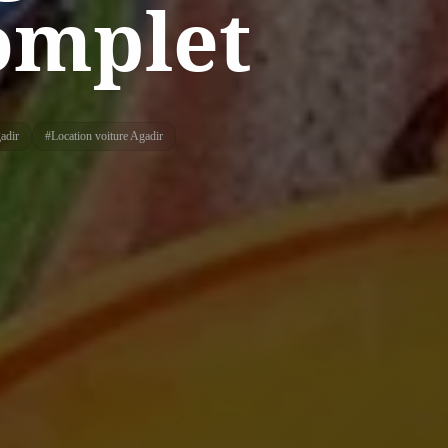
Complet
adir
#
Location voiture Agadir