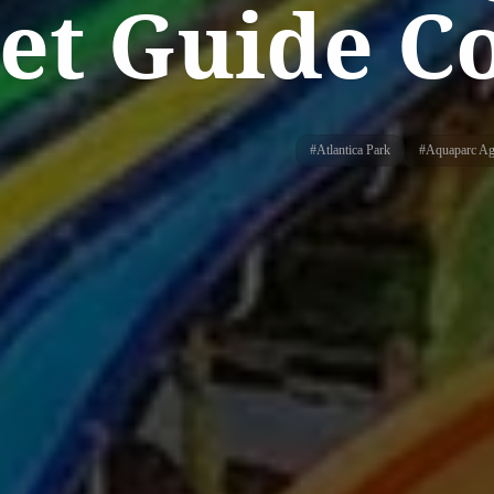
 et Guide 
#
Atlantica Park
#
Aquaparc Ag