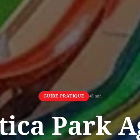
•
GUIDE PRATIQUE
8 min
tica Park A