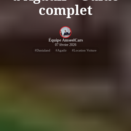
complet
Équipe AmseelCars
07 février 2026
#
Danialand
#
Agadir
#
Location Voiture