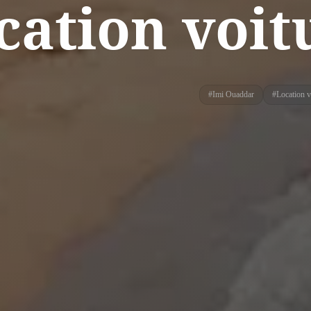
cation voit
#
Imi Ouaddar
#
Location v