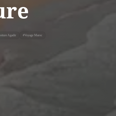
ure
oiture Agadir
#
Voyage Maroc