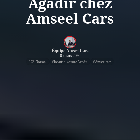
Agadir chez
Amseel Cars
Équipe AmseelCars
05 mars 2026
#
C3 Normal
#
location voiture Agadir
#
Amseelcars