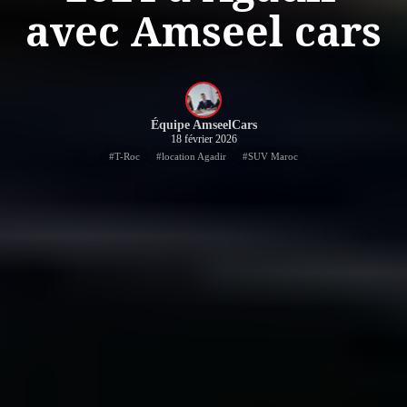
avec Amseel cars
Équipe AmseelCars
18 février 2026
#
T-Roc
#
location Agadir
#
SUV Maroc