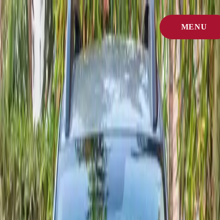
Accueil
/
MENU
Voitures
/
Dacia
FERMER
Focus marque
Location Dacia à Agadir
Découvrez tous les modèles Dacia que nous proposons actuellement à
Agadir. Ouvrez une fiche véhicule pour les photos, les équipements et
les options de réservation.
Chaque Dacia importée est inspectée chaque semaine pour rester prête
face au climat côtier et aux longs trajets marocains.
Réponse rapide
La location Dacia à Agadir est disponible sur plusieurs modèles avec
prix journalier clair, retrait aéroport/ville et réservation rapide par
WhatsApp.
Modèles disponibles