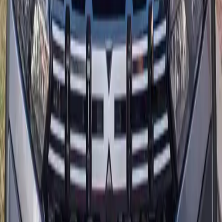
Dacia prête pour l’aéroport
Deux créneaux couvrent l’aéroport d’Agadir Al Massira,
Taghazout et le centre-ville le même jour.
Préparation premium avant chaque Dacia
Lavage compatible céramique et traitement à l’ozone gardent
l’habitacle impeccable malgré l’air marin.
Kilométrage souple pour la côte
Les locations Dacia incluent un kilométrage généreux pour
rouler vers Essaouira ou Paradise Valley sereinement.
Conciergerie Dacia
Donnez votre vol ou hôtel et nous préparons la Dacia avec un agent
bilingue.
Planifier la livraison
Motorisations disponibles : diesel, essence
2026 déjà livré