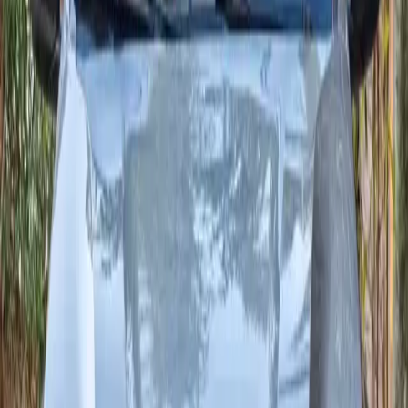
8" Media Display, aides à la conduite essentielles, et connectivité
Apple CarPlay / Android Auto.
Places
5
Boîte
Manuelle
Carburant
Diesel
À partir de 400 MAD/jour
Livraison 24/7
2026
·
Dacia
Voir
Dacia
·
Logan
Dacia Logan
Dacia Logan 2026 diesel manuelle : berline spacieuse,
économique et fiable. Idéale pour Agadir, l'aéroport et les
excursions avec un bon volume de coffre.
Places
5
Boîte
manuelle
Carburant