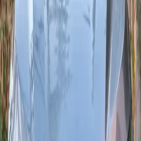
Diesel
À partir de 450 MAD/jour
Livraison 24/7
2025
·
Dacia
Voir
Dacia
·
Sandero Stepway TCe 90 X-Tronic
Stepway
Crossover polyvalent et confortable, la Dacia Sandero Stepway
TCe 90 X-Tronic (boîte CVT) offre une conduite souple, une
consommation contenue et une connectivité moderne (Apple
CarPlay / Android Auto selon finition). Idéale pour la ville
comme pour les trajets interurbains à agadir.
Places
5
Boîte
Automatique (CVT X-Tronic)
Carburant
Essence
À partir de 400 MAD/jour
Livraison 24/7
2025
·
Dacia
Voir