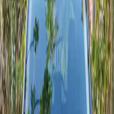
4
Tarif journalier mini
400 MAD
Mix carburant
diesel, essence
Économique
Crossover & famille
Modèles en ligne
4 modèles
Annonces Dacia mises à jour avec les tarifs du moment.
Note moyenne
4.8 / 5
Dernières livraisons en 2026
Segments
2 segments
Plusieurs segments prêts pour le littoral et l’arrière-pays.
Tarif dès
400 MAD / jour