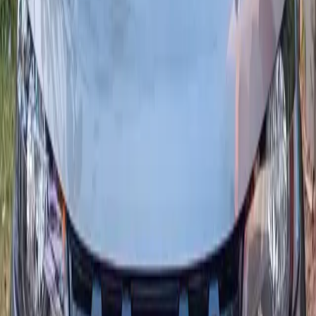
Dacia
·
Sandero Stepway
Stepway
Crossover polyvalent et confortable, la Dacia Sandero Stepway
TCe 90 X-Tronic offre une conduite souple, une consommation
maîtrisée et une connectivité moderne (Apple CarPlay / Android
Auto selon finition). Parfaite pour la ville comme pour les trajets
interurbains à agadir.
Places
5
Boîte
Automatique
Carburant
Essence
À partir de 400 MAD/jour
Livraison 24/7
Points qualité
Locations Dacia calibrées pour le
Maroc