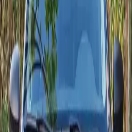
Tarif journalier court séjour vérifié cette semaine.
Demander une Dacia
Voir toutes les voitures
Réponse en moins d’une heure par WhatsApp ou téléphone.
Collection en direct
Modèles Dacia disponibles
Comparez les équipements, délais de livraison et tarifs pour chaque
Dacia déjà préparée à Agadir.
4 modèles sont prêts maintenant.
2024
·
Dacia
Voir
Dacia
·
Logan
Dacia Logan
Berline économique et spacieuse, la Dacia Logan 1.5 Blue dCi
95 ch (boîte manuelle 5 rapports) allie sobriété, fiabilité et coffre
généreux (528 L). Équipements modernes selon finition : écran