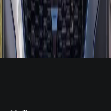
Livraison aéroport, hôtel ou riad à Agadir en moins de 2 h.
À savoir
Questions sur la location Dacia à
Agadir
Réponses courtes : contactez-nous pour un dossier Dacia précis.
Puis-je recevoir une Dacia à l’aéroport d’Agadir ?
+
Quels documents pour louer une Dacia ?
+
Puis-je sortir d’Agadir avec une Dacia ?
+