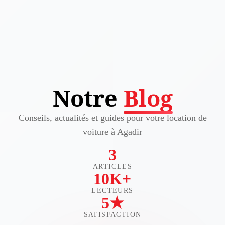
Notre
Blog
Conseils, actualités et guides pour votre location de
voiture à Agadir
3
ARTICLES
10K+
LECTEURS
5★
SATISFACTION