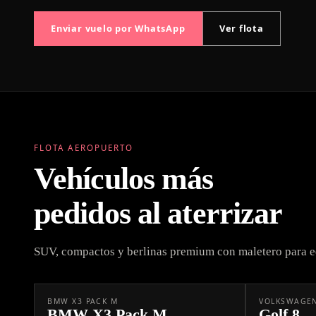
Enviar vuelo por WhatsApp
Ver flota
FLOTA AEROPUERTO
Vehículos más
pedidos al aterrizar
SUV, compactos y berlinas premium con maletero para eq
BMW X3 PACK M
VOLKSWAGEN 
BMW X3 Pack M
Golf 8