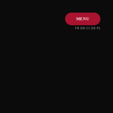
MENU
FR
·
EN
·
ES
·
DE
·
PL
CERRAR