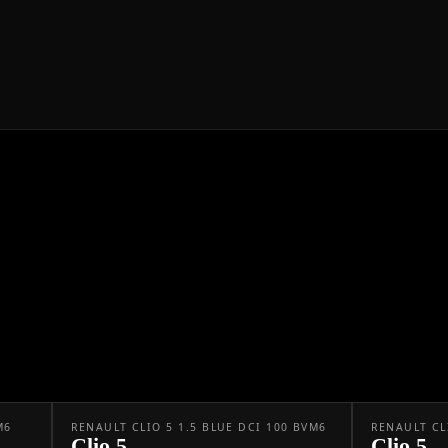
M6
RENAULT CLIO 5 1.5 BLUE DCI 100 BVM6
RENAULT CL
Clio 5
Clio 5