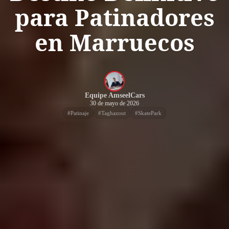
para Patinadores
en Marruecos
Equipe AmseelCars
30 de mayo de 2026
#
Patinaje
#
Taghazout
#
SkatePark