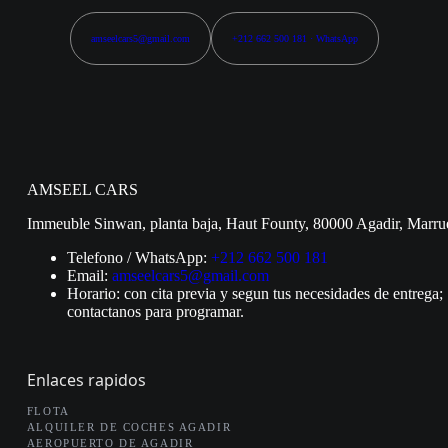
amseelcars5@gmail.com
+212 662 500 181 · WhatsApp
AMSEEL CARS
Immeuble Sinwan, planta baja, Haut Founty, 80000 Agadir, Marru
Telefono / WhatsApp:
+212 662 500 181
Email:
amseelcars5@gmail.com
Horario: con cita previa y segun tus necesidades de entrega;
contactanos para programar.
Enlaces rapidos
FLOTA
ALQUILER DE COCHES AGADIR
AEROPUERTO DE AGADIR