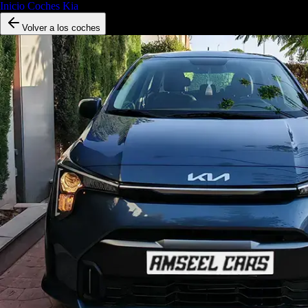
Inicio
/
Coches
/
Kia
/
Kia Picanto
Volver a los coches