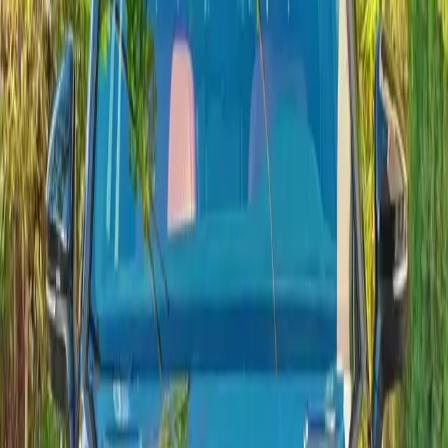
Tarifa diaria de corta duración verificada esta semana.
Solicitar entrega de Volkswagen
Ver todos los coches
Respondemos en menos de 1 hora por WhatsApp o teléfono.
Colección en vivo
Modelos Volkswagen disponibles
Compara especificaciones, horarios de entrega y precios de cada
Volkswagen preparada en Agadir.
3 modelos están listos ahora.
2024
·
Volkswagen
Ver
Volkswagen
·
Golf 8 1.5 eTSI 150 DSG
Golf 8
El Golf 8 combina un tamaño compacto con tecnología
moderna. Su motor híbrido suave 1.5 eTSI de 150 CV y ​​DSG
de 7 velocidades ofrecen un rendimiento suave, costes de