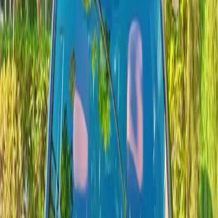
3
Tarifa diaria mínima
800 MAD
Motorizaciones
diesel
Lujo
Premium
SUV
Modelos activos
3 modelos
Anuncios Volkswagen actualizados con precios actuales.
Valoración media
4.8 / 5
Últimas entregas en 2025
Segmentos
3 segmentos
Varios segmentos listos para la costa y rutas interiores.
Desde
800 MAD / día