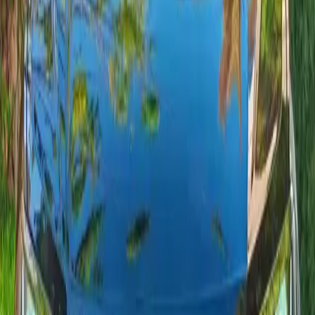
Transmisión
Automatique
Combustible
Diesel
Desde 800 MAD/día
Entrega 24/7
2025
·
Volkswagen
Ver
Volkswagen
·
Touareg
Touareg
SUV premium, confortable y potente: el Volkswagen Touareg
V6 TDI de 286 CV combina tracción total 4MOTION,
transmisión automática Tiptronic de 8 velocidades y tecnología
insignia (IQ.LIGHT HD Matrix, Innovision Cockpit de 15
pulgadas). Ideal para viajes largos y uso urbano.
Plazas
5
Transmisión
Automatique
Combustible
Diesel