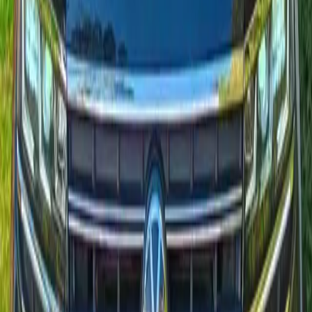
Desde 1500 MAD/día
Entrega 24/7
Notas de calidad
Alquileres Volkswagen preparados
para Marruecos
Volkswagen listo para llegadas al aeropuerto
Ventanas de entrega flexibles cubren Agadir Al Massira,
Taghazout y el centro el mismo día.
Preparación antes de cada Volkswagen
Lavado cuidadoso e higiene interior mantienen la cabina
impecable frente a la humedad costera.
Kilometraje flexible para rutas costeras
Los alquileres Volkswagen incluyen kilometraje generoso para
llegar a Essaouira o Paradise Valley sin estrés.
Conserjería Volkswagen