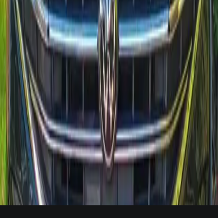
Comparte tu vuelo u hotel y preparamos el Volkswagen con un
especialista bilingüe para la entrega.
Planificar entrega
Motorizaciones disponibles: diesel
Modelos 2025 ya disponibles
Entrega en aeropuerto, hotel o riad dentro de Agadir en menos de 2
horas.
Lo esencial
Preguntas sobre alquiler
Volkswagen
Respuestas directas con pasos claros; contáctanos si necesitas una
configuración especial para Volkswagen.
¿Puedo recibir un Volkswagen en el aeropuerto de Agadir?
+
¿Qué documentos necesito para alquilar un Volkswagen?
+
¿Puedo conducir un Volkswagen fuera de Agadir?
+