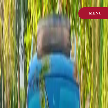
Inicio
/
MENU
Coches
/
Volkswagen
CERRAR
Marca destacada
Alquiler de Volkswagen en Agadir
Explora todos los modelos Volkswagen que ofrecemos actualmente en
alquiler en Agadir. Abre la ficha del vehículo para ver fotos,
equipamiento y opciones de reserva.
Cada Volkswagen que incorporamos se inspecciona semanalmente
para estar lista para el clima costero de Marruecos y trayectos largos.
Respuesta rápida
Los alquileres Volkswagen en Agadir están disponibles en varios
modelos, con precios diarios claros, recogida en aeropuerto o ciudad y
reserva rápida por WhatsApp.
Modelos disponibles