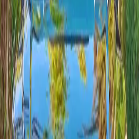
funcionamiento eficientes y conectividad actualizada (Apple
CarPlay/Android Auto).
Plazas
5
Transmisión
Automatique DSG 7
Combustible
Diesel
Desde 900 MAD/día
Entrega 24/7
2024
·
Volkswagen
Ver
Volkswagen
·
T-Roc 1.5 TSI 150 BVM6
T-Roc
Compacto y tecnológico, el Volkswagen T-Roc 2024 con motor
1.5 TSI de 150 CV (manual de 6 velocidades) ofrece
prestaciones equilibradas, bajo consumo de combustible y gran
seguridad. Apple CarPlay / Android Auto a través de App-
Connect, asistencia integral al conductor y comodidad diaria:
ideal para Agadir y sus alrededores.
Plazas
5