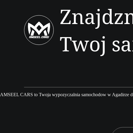
Znajdz
Twoj s
AMSEEL CARS to Twoja wypozyczalnia samochodow w Agadirze do poru