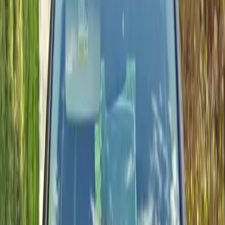
6
Najniższa stawka dzienna
400 MAD
Napędy
essence, diesel
Ekonomiczne
SUV-y
Aktywne modele
6 modeli
Oferty Kia z aktualnymi cenami.
Śr. ocena
4.8 / 5
Najnowsze przekazania w 2025
Segmenty
2 segmentów
Kilka segmentów gotowych na wybrzeże i trasy w głąb kraju.
Cena od
400 MAD / dzień