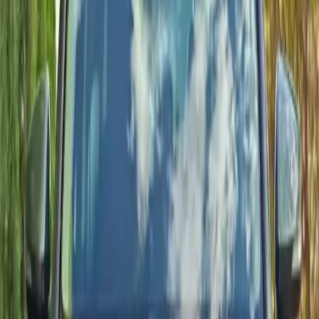
Dzienna stawka krótkoterminowa zweryfikowana w tym tygodniu.
Poproś o dostawę Kia
Zobacz wszystkie auta
Odpowiadamy w mniej niż 1 godzinę przez WhatsApp lub telefon.
Aktualna kolekcja
Dostępne modele Kia
Porównaj specyfikacje, terminy dostawy i ceny każdego Kia
przygotowanego w Agadirze.
6 modeli jest gotowych teraz.
2025
·
Kia
Zobacz
Kia
·
Picanto
Kia Picanto
Zwinna i ekonomiczna Kia Picanto 1,0 MPi z 5-biegową
zautomatyzowaną manualną skrzynią biegów (AMT) oferuje
niskie zużycie paliwa, kluczowe funkcje wspomagające