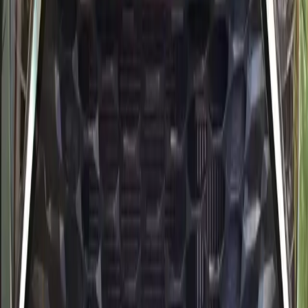
codziennej eksploatacji.
Miejsca
5
Skrzynia
Automatique
Paliwo
Diesel
Od 800 MAD/dzień
Dostawa 24/7
Uwagi jakościowe
Wynajem Kia przygotowany na
Maroko
Kia gotowy na przyloty lotniskowe
Elastyczne okna dostawy obejmują Agadir Al Massira,
Taghazout i centrum tego samego dnia.
Przygotowanie przed każdym Kia
Delikatne mycie i higiena wnętrza utrzymują kabinę w