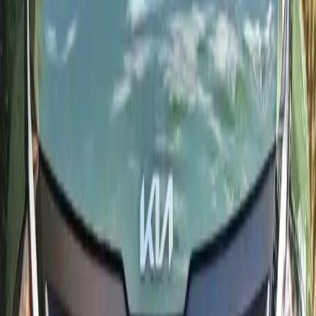
Od 400 MAD/dzień
Dostawa 24/7
2025
·
Kia
Zobacz
Kia
·
Kia Picanto
Kia Picanto
Szare miejskie auto Kia Picanto 2025 z automatyczną skrzynią
biegów: łatwe w prowadzeniu, ekonomiczne zużycie benzyny,
Apple CarPlay / Android Auto (w zależności od wyposażenia) i
wydajna klimatyzacja dla Agadiru.
Miejsca
5
Skrzynia
Automatique
Paliwo
Essence
Od 400 MAD/dzień
Dostawa 24/7
2025
·
Kia
Zobacz
Kia
·
Sportage 1.6 CRDi 136 DCT7
Kia Sportage