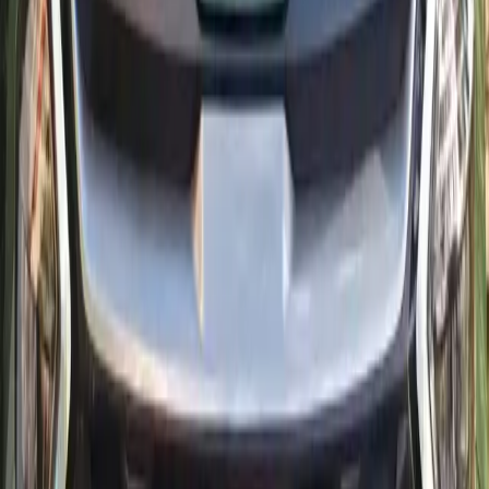
Nowoczesny rodzinny SUV: Kia Sportage 1.6 CRDi 136 KM z
7-biegową automatyczną skrzynią biegów DCT (2WD) oferuje
komfort, użyteczną technologię (8-calowy ekran z Apple
CarPlay/Android Auto, w zależności od wyposażenia) i
rozsądne koszty codziennej eksploatacji.
Miejsca
5
Skrzynia
Automatique
Paliwo
Diesel
Od 800 MAD/dzień
Dostawa 24/7
2025
·
Kia
Zobacz
Kia
·
Sportage 1.6 CRDi 136 DCT7
Kia Sportage
Nowoczesny rodzinny SUV: zielona Kia Sportage 1.6 CRDi
136 KM z 7-biegową automatyczną skrzynią biegów DCT
oferuje komfort, przydatne technologie (Apple CarPlay/Android
Auto, w zależności od wyposażenia) i rozsądne koszty