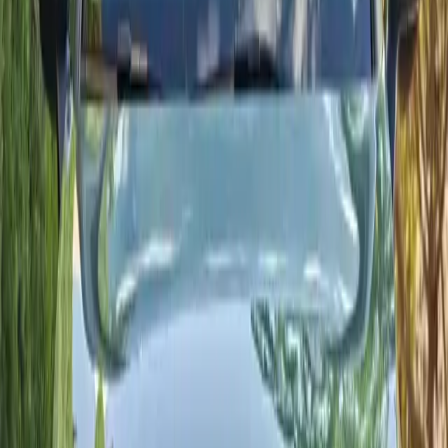
kierowcę (hamowanie awaryjne, asystent utrzymania pasa
ruchu) i nowoczesną łączność za pośrednictwem 8-calowego
ekranu z Apple CarPlay / Android Auto (w zależności od
wyposażenia).
Miejsca
5
Skrzynia
Automatique
Paliwo
Essence
Od 400 MAD/dzień
Dostawa 24/7
2025
·
Kia
Zobacz
Kia
·
Kia Picanto
Kia Picanto
Kompaktowy samochód miejski Kia Picanto 2025 z
automatyczną skrzynią biegów: niskie zużycie paliwa,
niezbędne systemy wspomagające kierowcę (w zależności od
wyposażenia), 8-calowa łączność z Apple CarPlay / Android
Auto, łatwy w Agadirze i na krótkich trasach.
Miejsca