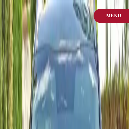
Start
/
MENU
Samochody
/
Kia
ZAMKNIJ
Marka w centrum
Wynajem Kia w Agadirze
Zobacz wszystkie modele Kia, które aktualnie oferujemy na wynajem
w Agadirze. Otwórz stronę pojazdu, aby sprawdzić zdjęcia,
wyposażenie i opcje rezerwacji.
Każdy Kia jest sprawdzany co tydzień, aby był gotowy na nadmorski
klimat Maroka i dłuższe trasy.
Krótka odpowiedź
Wynajem Kia w Agadirze jest dostępny w kilku modelach z jasnymi
cenami dziennymi, odbiorem na lotnisku lub w mieście i szybką
rezerwacją przez WhatsApp.
Dostępne modele