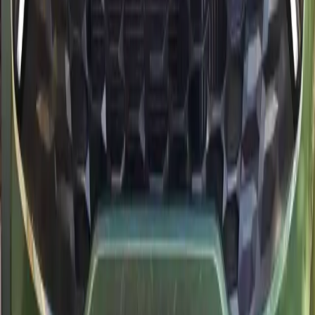
świetnym stanie mimo wilgoci nad oceanem.
Elastyczny kilometraż na trasy wybrzeżem
Wynajem Kia obejmuje hojny kilometraż, aby dojechać do
Essaouiry lub Paradise Valley bez stresu.
Concierge Kia
Podaj lot lub hotel, a przygotujemy Kia ze specjalistą dwujęzycznym
do przekazania.
Zaplanuj dostawę
Dostępne napędy: essence, diesel
Modele 2025 już na miejscu
Dostawa na lotnisko, do hotelu lub riadu w Agadirze w mniej niż 2
godziny.
Warto wiedzieć
Pytania o wynajem Kia