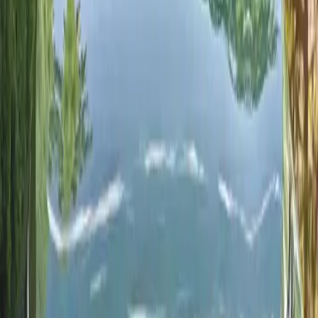
5
Skrzynia
Automatique
Paliwo
Essence
Od 400 MAD/dzień
Dostawa 24/7
2025
·
Kia
Zobacz
Kia
·
Kia Picanto
Kia Picanto
Czarne auto miejskie Kia Picanto z automatyczną skrzynią
biegów: kompaktowy, ekonomiczny silnik benzynowy, niskie
koszty eksploatacji i nowoczesna łączność (Apple CarPlay /
Android Auto, w zależności od wyposażenia) ułatwiające jazdę
po Agadirze.
Miejsca
5
Skrzynia
Automatique
Paliwo
Essence