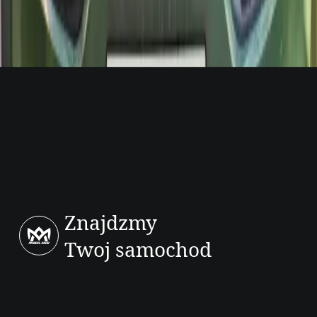
Krótkie odpowiedzi i konkretne kroki, skontaktuj się, jeśli potrzebujesz
indywidualnej konfiguracji Kia.
Czy mogę otrzymać Kia na lotnisku w Agadirze?
+
Jakie dokumenty są potrzebne do wynajęcia Kia?
+
Czy mogę jechać Kia poza Agadir?
+
Znajdzmy
Twoj samochod