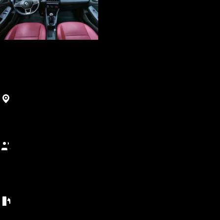
Ekonomiczne
Clio 5
Agadir, Morocco
400
MAD
/
(5+ dni)
Gwarancja najlepszej ceny • Bezpłatne anulowanie • Minimum 5 dni
5 miejsc
Liczba miejsc