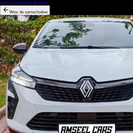
Start
/
Samochody
/
Renault
/
Clio 5
Wroc do samochodow