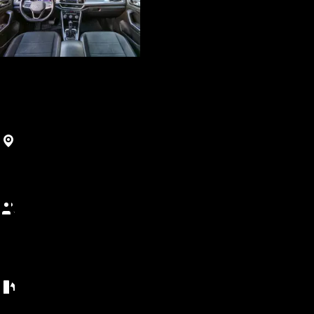
Premium
T-Roc
Agadir, Maroc
800
MAD
/
(5+ dni)
Gwarancja najlepszej ceny • Bezpłatne anulowanie • Minimum 5 dni
5 miejsc
Liczba miejsc