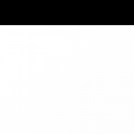
Quick answer
Use this blog to compare car classes, airport pickup options, and practi